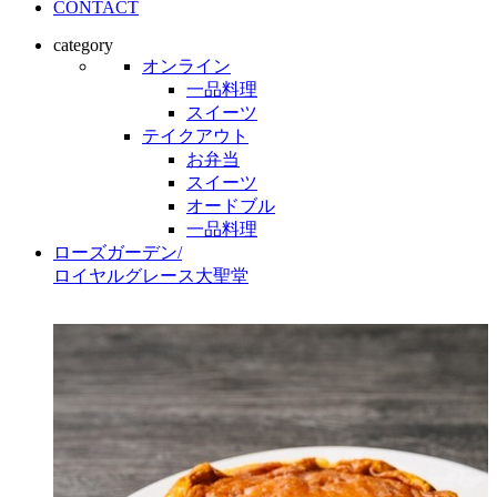
CONTACT
category
オンライン
一品料理
スイーツ
テイクアウト
お弁当
スイーツ
オードブル
一品料理
ローズガーデン
/
ロイヤルグレース大聖堂