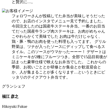
と贅沢に…。
フォロワーさんが投稿してた弁当が美味しそうだった
ので、お店のインスタでメニュー見て予約しました。
今回注文したのは国産牛ステーキ弁当。一番のお目当
てだった国産牛ランプ肉ステーキは、
お肉がめちゃん
こやわらかくて美味でした
お肉は牛だけじゃなく、
鶏・豚・鴨のお肉を使った料理も入ってます。 グリル
野菜は、ツナが入ったソースにディップして食べるス
タイル。このソースがウマかったーーー！ デザートは
ミニケーキが2種にフルーツつき。全部で15品目前後が
詰まった豪華仕様で映えなお弁当でした。 これからの
季節、お祝いごととか研修とか集会とか歓送迎会と
か、人が集まることが多くなります…というときにピ
ッタリのテイクアウト弁当です。
グランシェフ
福江 彦之
Hikoyuki Fukue