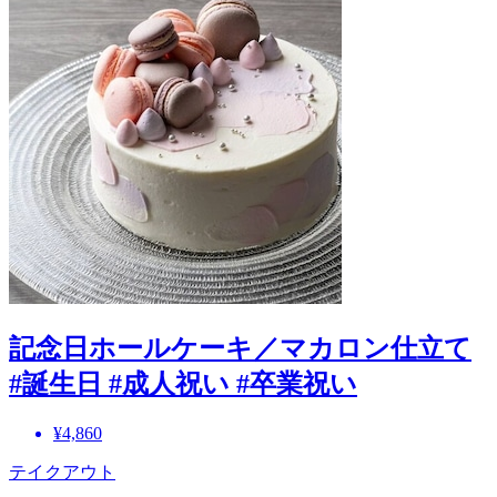
記念日ホールケーキ／マカロン仕立て
#誕生日 #成人祝い #卒業祝い
¥4,860
テイクアウト