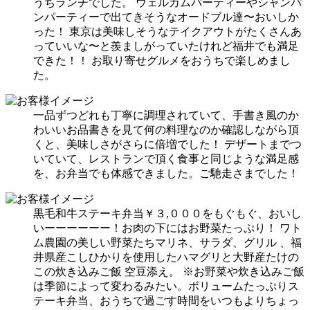
うちランチでした。
ウェルカムパーティーやシャンパ
ンパーティーで出てきそうなオードブル達〜
おいしか
った！ 東京は美味しそうなテイクアウトがたくさんあ
っていいな〜と羨ましがっていたけれど福井でも満足
できた！！ お取り寄せグルメをおうちで楽しめまし
た。
一品ずつどれも丁寧に調理されていて、手書き風のか
わいいお品書きを見て何の料理なのか確認しながら頂
くと、美味しさがさらに倍増でした！ デザートまでつ
いていて、レストランで頂く食事と同じような満足感
を、お弁当でも体感できました。ご馳走さまでした！
黒毛和牛ステーキ弁当￥３,０００をもぐもぐ、おいし
いーーーーーー！お肉の下にはお野菜たっぷり！ ワト
ム農園の美しい野菜たちマリネ、サラダ、グリル 、福
井県産こしひかりを使用したハマグリと大野産たけの
この炊き込みご飯 空豆添え。 ※お野菜や炊き込みご飯
は季節によって変わるみたい。ボリュームたっぷりス
テーキ弁当、おうちで過ごす時間をいつもよりちょっ