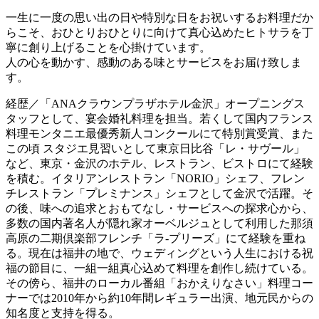
一生に一度の思い出の日や特別な日をお祝いするお料理だか
らこそ、おひとりおひとりに向けて真心込めたヒトサラを丁
寧に創り上げることを心掛けています。
人の心を動かす、感動のある味とサービスをお届け致しま
す。
経歴／「ANAクラウンプラザホテル金沢」オープニングス
タッフとして、宴会婚礼料理を担当。若くして国内フランス
料理モンタニエ最優秀新人コンクールにて特別賞受賞、また
この頃 スタジエ見習いとして東京日比谷「レ・サヴール」
など、東京・金沢のホテル、レストラン、ビストロにて経験
を積む。イタリアンレストラン「NORIO」シェフ、フレン
チレストラン「プレミナンス」シェフとして金沢で活躍。そ
の後、味への追求とおもてなし・サービスへの探求心から、
多数の国内著名人が隠れ家オーベルジュとして利用した那須
高原の二期倶楽部フレンチ「ラ-プリーズ」にて経験を重ね
る。現在は福井の地で、ウェディングという人生における祝
福の節目に、一組一組真心込めて料理を創作し続けている。
その傍ら、福井のローカル番組「おかえりなさい」料理コー
ナーでは2010年から約10年間レギュラー出演、地元民からの
知名度と支持を得る。