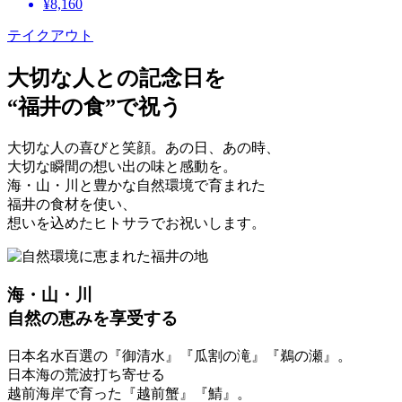
¥8,160
テイクアウト
大切な人との記念日を
“福井の食”で祝う
大切な人の喜びと笑顔。あの日、あの時、
大切な瞬間の想い出の味と感動を。
海・山・川と豊かな自然環境で育まれた
福井の食材を使い、
想いを込めたヒトサラでお祝いします。
海・山・川
自然の恵みを享受する
日本名水百選の『御清水』『瓜割の滝』『鵜の瀬』。
日本海の荒波打ち寄せる
越前海岸で育った『越前蟹』『鯖』。