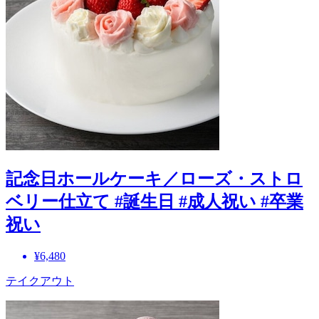
記念日ホールケーキ／ローズ・ストロ
ベリー仕立て #誕生日 #成人祝い #卒業
祝い
¥6,480
テイクアウト