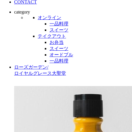
CONTACT
category
オンライン
一品料理
スイーツ
テイクアウト
お弁当
スイーツ
オードブル
一品料理
ローズガーデン
/
ロイヤルグレース大聖堂